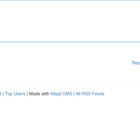
Rep
d
|
Top Users
| Made with
Kliqqi CMS
|
All RSS Feeds