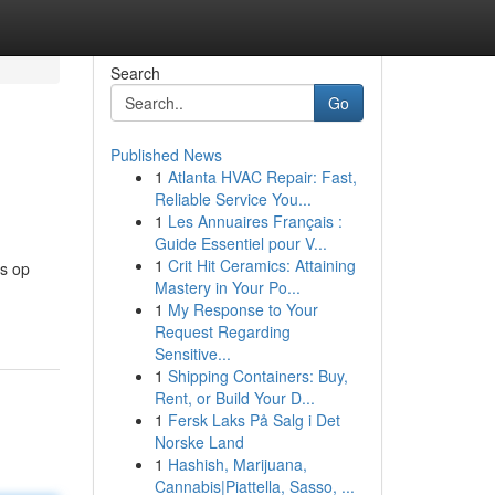
Search
Go
Published News
1
Atlanta HVAC Repair: Fast,
Reliable Service You...
1
Les Annuaires Français :
Guide Essentiel pour V...
1
Crit Hit Ceramics: Attaining
ns op
Mastery in Your Po...
1
My Response to Your
Request Regarding
Sensitive...
1
Shipping Containers: Buy,
Rent, or Build Your D...
1
Fersk Laks På Salg i Det
Norske Land
1
Hashish, Marijuana,
Cannabis|Piattella, Sasso, ...