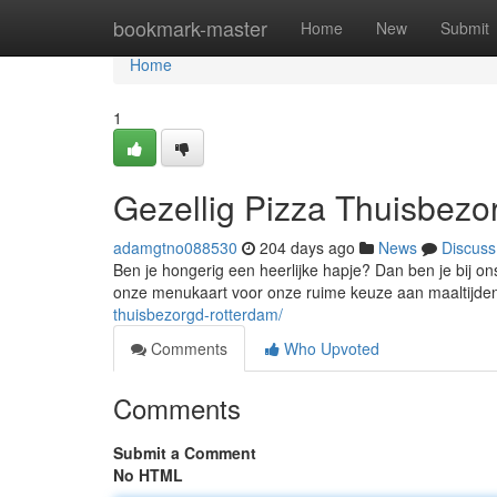
Home
bookmark-master
Home
New
Submit
Home
1
Gezellig Pizza Thuisbezo
adamgtno088530
204 days ago
News
Discuss
Ben je hongerig een heerlijke hapje? Dan ben je bij ons
onze menukaart voor onze ruime keuze aan maaltijden
thuisbezorgd-rotterdam/
Comments
Who Upvoted
Comments
Submit a Comment
No HTML