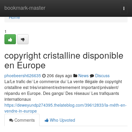
Home
bookmark-master
Togg
navi
Home
1
copyright cristalline disponible
en Europe
phoebeersh626635
206 days ago
News
Discuss
La/Le trafic de/ Le commerce du/ La vente illégale de copyright
cristalline est très/vraiment/extremement important/prévalent/
répandu en Europe. Des gangs/ Des réseaux/ Les trafiquants
internationaux
https://deweyundp274395.thelateblog.com/39612833/la-méth-en-
vendre-in-europe
Comments
Who Upvoted