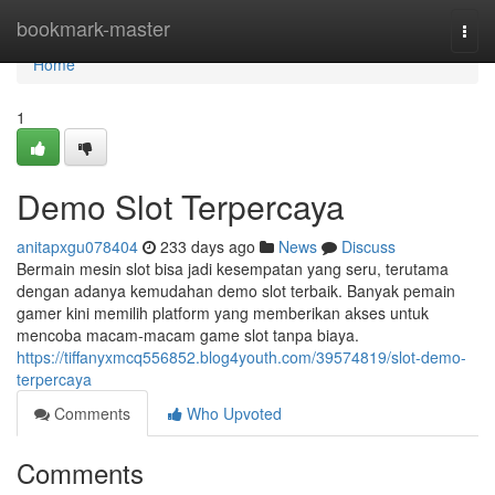
Home
bookmark-master
Togg
navi
Home
1
Demo Slot Terpercaya
anitapxgu078404
233 days ago
News
Discuss
Bermain mesin slot bisa jadi kesempatan yang seru, terutama
dengan adanya kemudahan demo slot terbaik. Banyak pemain
gamer kini memilih platform yang memberikan akses untuk
mencoba macam-macam game slot tanpa biaya.
https://tiffanyxmcq556852.blog4youth.com/39574819/slot-demo-
terpercaya
Comments
Who Upvoted
Comments