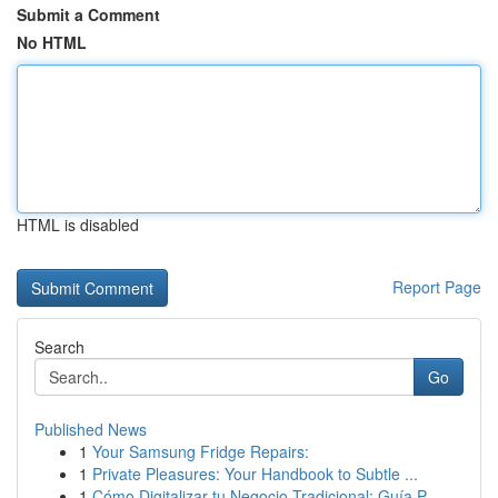
Submit a Comment
No HTML
HTML is disabled
Report Page
Search
Go
Published News
1
Your Samsung Fridge Repairs:
1
Private Pleasures: Your Handbook to Subtle ...
1
Cómo Digitalizar tu Negocio Tradicional: Guía P...