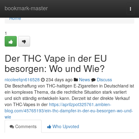
Home
bookmark-master
Togg
navi
Home
1
Der THC Vape in der EU
besorgen: Wo und Wie?
nicoleefqn616528
234 days ago
News
Discuss
Die Beschaffung von THC-haltigen E-Zigaretten in Deutschland ist
ein komplexes Thema, da die rechtliche Situation stark variiert
und sich ständig entwickeln kann. Derzeit ist der direkte Verkauf
von THC-Vapes in der
https://aprilzpot325761.ambien-
blog.com/45765193/ein-thc-dampfer-in-der-eu-besorgen-wo-und-
wie
Comments
Who Upvoted