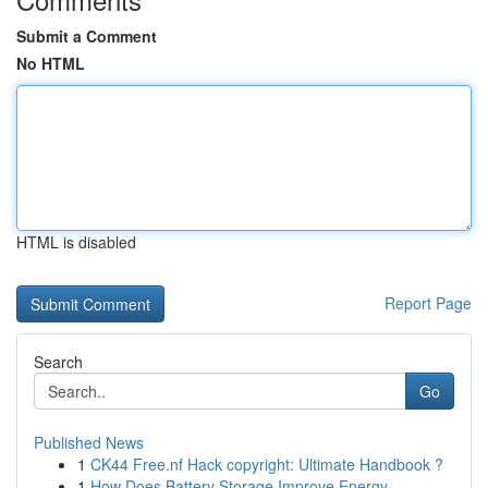
Submit a Comment
No HTML
HTML is disabled
Report Page
Search
Go
Published News
1
CK44 Free.nf Hack copyright: Ultimate Handbook ?
1
How Does Battery Storage Improve Energy