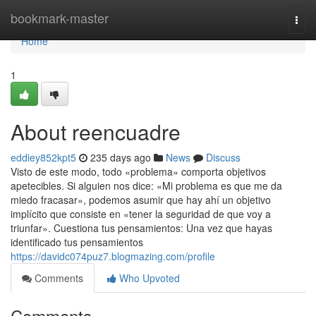
Home
bookmark-master
Togg
navi
Home
1
About reencuadre
eddiey852kpt5
235 days ago
News
Discuss
Visto de este modo, todo «problema» comporta objetivos
apetecibles. Si alguien nos dice: «Mi problema es que me da
miedo fracasar», podemos asumir que hay ahí un objetivo
implícito que consiste en «tener la seguridad de que voy a
triunfar». Cuestiona tus pensamientos: Una vez que hayas
identificado tus pensamientos
https://davidc074puz7.blogmazing.com/profile
Comments
Who Upvoted
Comments