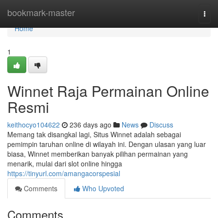
Home
bookmark-master
Togg
navi
Home
1
Winnet Raja Permainan Online
Resmi
keithocyo104622
236 days ago
News
Discuss
Memang tak disangkal lagi, Situs Winnet adalah sebagai
pemimpin taruhan online di wilayah ini. Dengan ulasan yang luar
biasa, Winnet memberikan banyak pilihan permainan yang
menarik, mulai dari slot online hingga
https://tinyurl.com/amangacorspesial
Comments
Who Upvoted
Comments