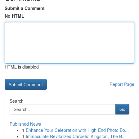
Submit a Comment
No HTML
HTML is disabled
Report Page
Search
Go
Published News
1
Enhance Your Celebration with High-End Photo Bo...
1
Immaculate Revitalized Carpets: Kingston, The B...