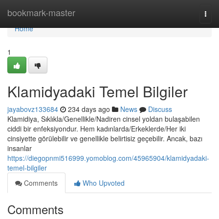
Home
bookmark-master
Togg
navi
Home
1
Klamidyadaki Temel Bilgiler
jayabovz133684
234 days ago
News
Discuss
Klamidiya, Sıklıkla/Genellikle/Nadiren cinsel yoldan bulaşabilen
ciddi bir enfeksiyondur. Hem kadınlarda/Erkeklerde/Her iki
cinsiyette görülebilir ve genellikle belirtisiz geçebilir. Ancak, bazı
insanlar
https://diegopnmi516999.yomoblog.com/45965904/klamidyadaki-
temel-bilgiler
Comments
Who Upvoted
Comments