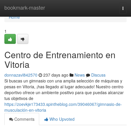
Home
bookmark-master
Togg
navi
Home
1
Centro de Entrenamiento en
Vitoria
donnazavl842570
237 days ago
News
Discuss
Si buscas un gimnasio con una amplia selección de máquinas y
pesas en Vitoria, ¡has llegado al lugar adecuado! Nuestro centro
deportivo ofrece un ambiente positivo para que puedas alcanzar
tus objetivos de
https://zoevkje173433.spintheblog.com/39046067/gimnasio-de-
musculación-en-vitoria
Comments
Who Upvoted