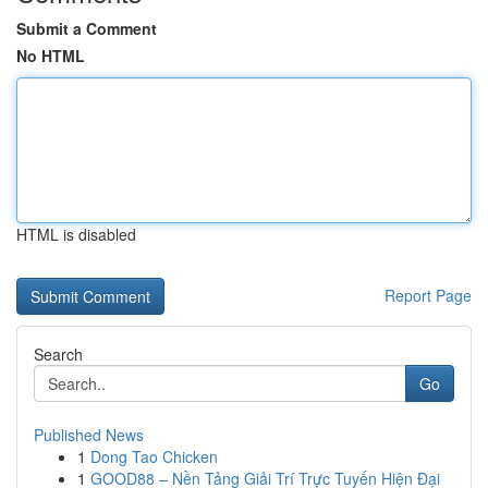
Submit a Comment
No HTML
HTML is disabled
Report Page
Search
Go
Published News
1
Dong Tao Chicken
1
GOOD88 – Nền Tảng Giải Trí Trực Tuyến Hiện Đại