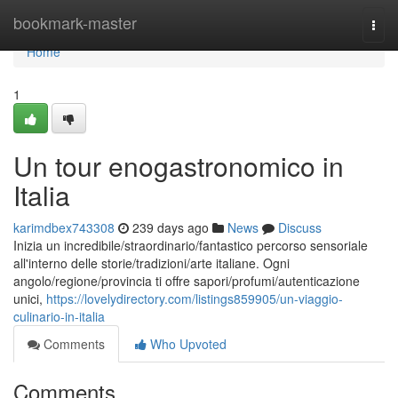
Home
bookmark-master
Togg
navi
Home
1
Un tour enogastronomico in
Italia
karimdbex743308
239 days ago
News
Discuss
Inizia un incredibile/straordinario/fantastico percorso sensoriale
all'interno delle storie/tradizioni/arte italiane. Ogni
angolo/regione/provincia ti offre sapori/profumi/autenticazione
unici,
https://lovelydirectory.com/listings859905/un-viaggio-
culinario-in-italia
Comments
Who Upvoted
Comments