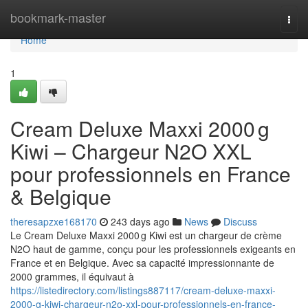
Home
bookmark-master
Togg
navi
Home
1
Cream Deluxe Maxxi 2000 g
Kiwi – Chargeur N2O XXL
pour professionnels en France
& Belgique
theresapzxe168170
243 days ago
News
Discuss
Le Cream Deluxe Maxxi 2000 g Kiwi est un chargeur de crème
N2O haut de gamme, conçu pour les professionnels exigeants en
France et en Belgique. Avec sa capacité impressionnante de
2000 grammes, il équivaut à
https://listedirectory.com/listings887117/cream-deluxe-maxxi-
2000-g-kiwi-chargeur-n2o-xxl-pour-professionnels-en-france-