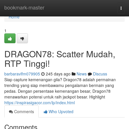
Home
bookmark-master
Togg
navi
Home
1
DRAGON78: Scatter Mudah,
RTP Tinggi!
barbaravlfm079905
245 days ago
News
Discuss
Siap capture kemenangan gila? Dragon78 adalah permainan
trending yang siap membawamu pengalaman bermain yang
pedas. Dengan persentase kemenangan besar, Dragon78
menawarkan potensi untuk raih jackpot besar. Highlight
https://inspirasigacor.com/lp/index.html
Comments
Who Upvoted
Comments