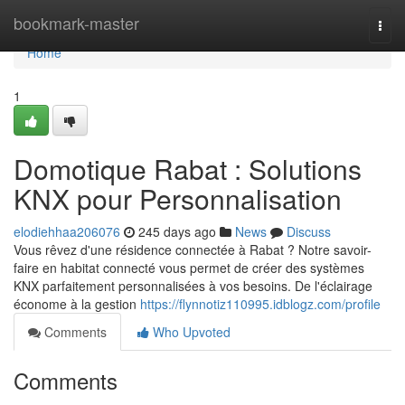
Home
bookmark-master
Togg
navi
Home
1
Domotique Rabat : Solutions
KNX pour Personnalisation
elodiehhaa206076
245 days ago
News
Discuss
Vous rêvez d'une résidence connectée à Rabat ? Notre savoir-
faire en habitat connecté vous permet de créer des systèmes
KNX parfaitement personnalisées à vos besoins. De l'éclairage
économe à la gestion
https://flynnotiz110995.idblogz.com/profile
Comments
Who Upvoted
Comments