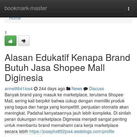
Home
bookmark-master
Togg
navi
Home
1
Alasan Edukatif Kenapa Brand
Butuh Jasa Shopee Mall
Diginesia
annelit641ios4
244 days ago
News
Discuss
Banyak brand yang masuk ke marketplace, terutama Shopee
Mall, sering kali berpikir bahwa cukup dengan memiliki produk
yang bagus dan harga yang kompetitif, penjualan otomatis akan
meningkat. Padahal kenyataannya jauh lebih kompleks. Di sinilah
peran dukungan marketplace Diginesia menjadi sangat penting
untuk membantu brand memahami cara kerja marketplace
secara lebih
https://josephx852jos4.wssblogs.com/profile