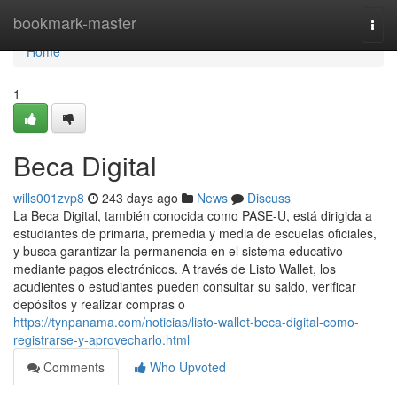
Home
bookmark-master
Togg
navi
Home
1
Beca Digital
wills001zvp8
243 days ago
News
Discuss
La Beca Digital, también conocida como PASE-U, está dirigida a
estudiantes de primaria, premedia y media de escuelas oficiales,
y busca garantizar la permanencia en el sistema educativo
mediante pagos electrónicos. A través de Listo Wallet, los
acudientes o estudiantes pueden consultar su saldo, verificar
depósitos y realizar compras o
https://tynpanama.com/noticias/listo-wallet-beca-digital-como-
registrarse-y-aprovecharlo.html
Comments
Who Upvoted