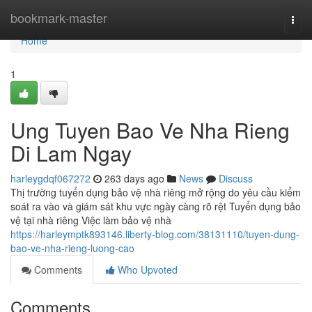
Home
bookmark-master
Togg
navi
Home
1
Ung Tuyen Bao Ve Nha Rieng
Di Lam Ngay
harleygdqf067272
263 days ago
News
Discuss
Thị trường tuyển dụng bảo vệ nhà riêng mở rộng do yêu cầu kiểm
soát ra vào và giám sát khu vực ngày càng rõ rệt Tuyển dụng bảo
vệ tại nhà riêng Việc làm bảo vệ nhà
https://harleymptk893146.liberty-blog.com/38131110/tuyen-dung-
bao-ve-nha-rieng-luong-cao
Comments
Who Upvoted
Comments