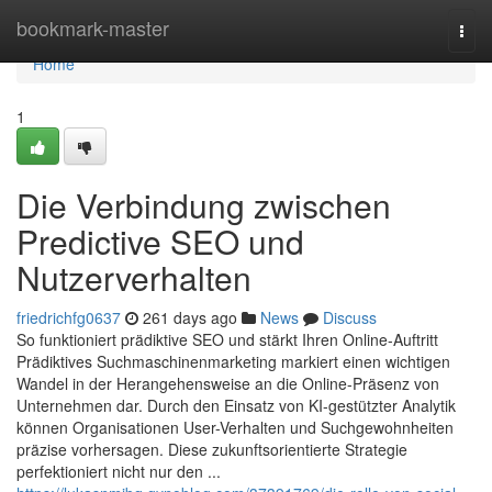
Home
bookmark-master
Togg
navi
Home
1
Die Verbindung zwischen
Predictive SEO und
Nutzerverhalten
friedrichfg0637
261 days ago
News
Discuss
So funktioniert prädiktive SEO und stärkt Ihren Online-Auftritt
Prädiktives Suchmaschinenmarketing markiert einen wichtigen
Wandel in der Herangehensweise an die Online-Präsenz von
Unternehmen dar. Durch den Einsatz von KI-gestützter Analytik
können Organisationen User-Verhalten und Suchgewohnheiten
präzise vorhersagen. Diese zukunftsorientierte Strategie
perfektioniert nicht nur den ...