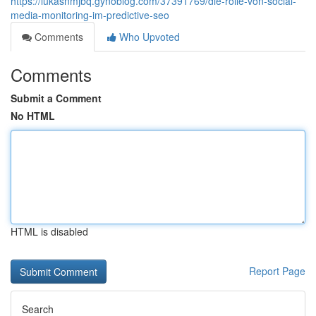
https://lukasnmjbq.gynoblog.com/37391769/die-rolle-von-social-
media-monitoring-im-predictive-seo
Comments
Who Upvoted
Comments
Submit a Comment
No HTML
HTML is disabled
Report Page
Search