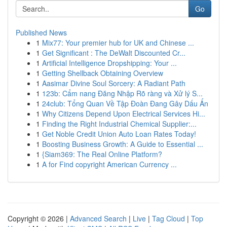
Go
Published News
1
Mix77: Your premier hub for UK and Chinese ...
1
Get Significant : The DeWalt Discounted Cr...
1
Artificial Intelligence Dropshipping: Your ...
1
Getting Shellback Obtaining Overview
1
Aasimar Divine Soul Sorcery: A Radiant Path
1
123b: Cẩm nang Đăng Nhập Rõ ràng và Xử lý S...
1
24club: Tổng Quan Về Tập Đoàn Đang Gây Dấu Ấn
1
Why Citizens Depend Upon Electrical Services Hi...
1
Finding the Right Industrial Chemical Supplier:...
1
Get Noble Credit Union Auto Loan Rates Today!
1
Boosting Business Growth: A Guide to Essential ...
1
{Siam369: The Real Online Platform?
1
A for Find copyright American Currency ...
Copyright © 2026 |
Advanced Search
|
Live
|
Tag Cloud
|
Top