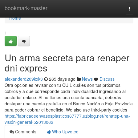
Home
bookmark-master
Togg
navi
Home
1
Un arma secreta para renaper
dni expres
alexanderd209kxk3
265 days ago
News
Discuss
Otra opción es revisar con tu CUIL cuáles son tus próximos
cobros y a qué corresponde cada individualidad ingresando al
posterior enlace: Si no​ tienes una cuenta bancaria, deberás
destapar una cuenta ​gratuita en el Banco Nación o Faja Provincia
para poder cobrar el beneficio. We also use third-party cookies
https://fabricadeenvasesplasticos67777.uzblog.net/renatep-una-
visión-general-52013062
Comments
Who Upvoted