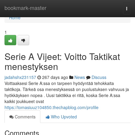
Home
bookmark-master
Togg
navi
Home
1
Serie A Vijeet: Voitto Taktikat
menestyksen
jadahshx231157
267 days ago
News
Discuss
Voittaaksesi Serie A:ssa on tarpeen hyödyntää tehokkaita
taktikoja. Tärkeä osa menestyksessä on puolustuksen vahvuus ja
hyökkäyksen nopea . Uusi taktiikka ei riitä, koska Serie A:ssa
kaikki joukkueet ovat
https://tomasiuuz104850.thechapblog.com/profile
Comments
Who Upvoted
Comments