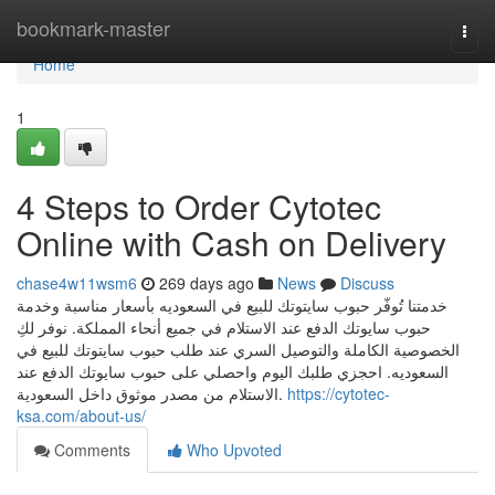
Home
bookmark-master
Togg
navi
Home
1
4 Steps to Order Cytotec
Online with Cash on Delivery
chase4w11wsm6
269 days ago
News
Discuss
خدمتنا تُوفّر حبوب سايتوتك للبيع في السعوديه بأسعار مناسبة وخدمة
حبوب سايوتك الدفع عند الاستلام في جميع أنحاء المملكة. نوفر لكِ
الخصوصية الكاملة والتوصيل السري عند طلب حبوب سايتوتك للبيع في
السعوديه. احجزي طلبك اليوم واحصلي على حبوب سايوتك الدفع عند
الاستلام من مصدر موثوق داخل السعودية.
https://cytotec-
ksa.com/about-us/
Comments
Who Upvoted