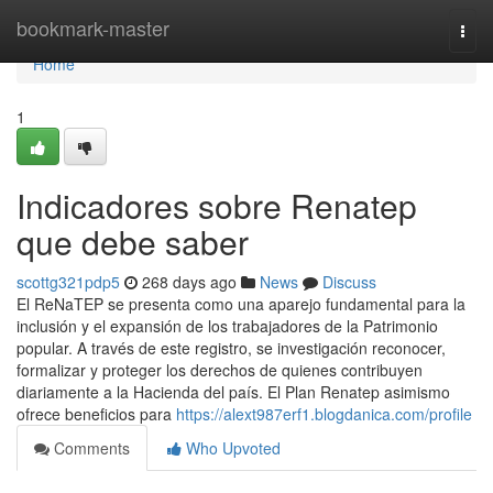
Home
bookmark-master
Togg
navi
Home
1
Indicadores sobre Renatep
que debe saber
scottg321pdp5
268 days ago
News
Discuss
El⁣ ReNaTEP se presenta como ‍una ⁣aparejo fundamental para la
inclusión y el expansión de los trabajadores de la Patrimonio
popular. ⁣A través de este registro,⁣ se investigación reconocer,
formalizar y proteger los derechos de quienes contribuyen
diariamente a la Hacienda del país. El Plan Renatep asimismo
ofrece beneficios para
https://alext987erf1.blogdanica.com/profile
Comments
Who Upvoted