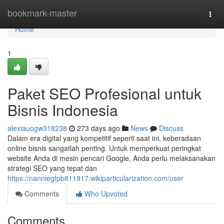
Home
bookmark-master
Togg
navi
Home
1
Paket SEO Profesional untuk
Bisnis Indonesia
alexiauogw318238
273 days ago
News
Discuss
Dalam era digital yang kompetitif seperti saat ini, keberadaan
online bisnis sangatlah penting. Untuk memperkuat peringkat
website Anda di mesin pencari Google, Anda perlu melaksanakan
strategi SEO yang tepat dan
https://nanniegfpb811917.wikiparticularization.com/user
Comments
Who Upvoted
Comments