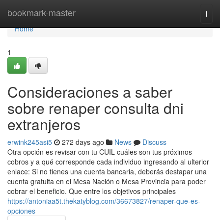
Home
bookmark-master
Togg
navi
Home
1
Consideraciones a saber
sobre renaper consulta dni
extranjeros
erwink245asi5
272 days ago
News
Discuss
Otra opción es revisar con tu CUIL cuáles son tus próximos
cobros y a qué corresponde cada individuo ingresando al ulterior
enlace: Si no​ tienes una cuenta bancaria, deberás destapar una
cuenta ​gratuita en el Mesa Nación o Mesa Provincia para poder
cobrar el beneficio. Que entre los objetivos principales
https://antoniaa5t.thekatyblog.com/36673827/renaper-que-es-
opciones