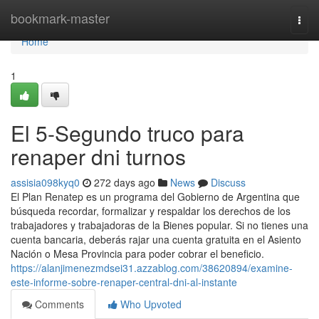
Home
bookmark-master
Togg
navi
Home
1
El 5-Segundo truco para
renaper dni turnos
assisia098kyq0
272 days ago
News
Discuss
El Plan Renatep es un programa del Gobierno de Argentina que
búsqueda recordar, formalizar y respaldar los derechos de los
trabajadores y trabajadoras de la Bienes popular. Si no​ tienes una
cuenta bancaria, deberás rajar una cuenta ​gratuita en el Asiento
Nación o Mesa Provincia para poder cobrar el beneficio.
https://alanjimenezmdsei31.azzablog.com/38620894/examine-
este-informe-sobre-renaper-central-dni-al-instante
Comments
Who Upvoted