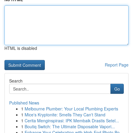
HTML is disabled
Report Page
Search
Go
Published News
1
Melbourne Plumber: Your Local Plumbing Experts
1
Mice's Kryptonite: Smells They Can't Stand
1
Cerita Menginspirasi: IPK Membaik Drastis Setel...
1
Boutiq Switch: The Ultimate Disposable Vapori...
1
Enhance Your Celebration with High-End Photo Bo...