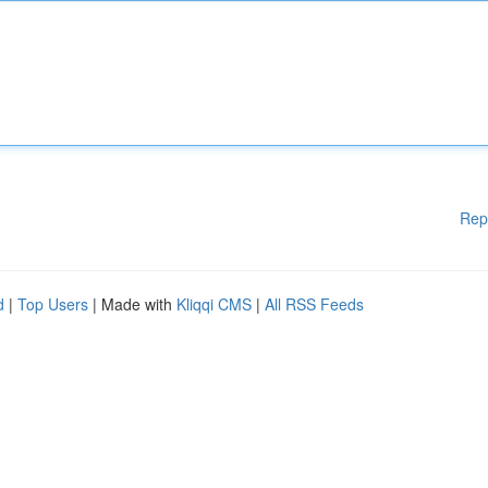
Rep
d
|
Top Users
| Made with
Kliqqi CMS
|
All RSS Feeds