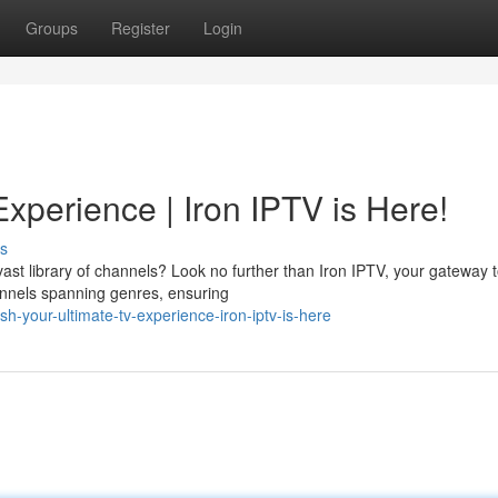
Groups
Register
Login
xperience | Iron IPTV is Here!
s
vast library of channels? Look no further than Iron IPTV, your gateway 
hannels spanning genres, ensuring
-your-ultimate-tv-experience-iron-iptv-is-here