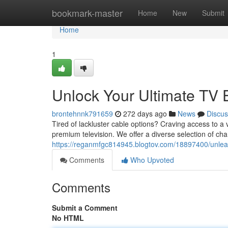
Home
bookmark-master
Home
New
Submit
Home
1
Unlock Your Ultimate TV E
brontehnnk791659
272 days ago
News
Discus
Tired of lackluster cable options? Craving access to a 
premium television. We offer a diverse selection of c
https://reganmfgc814945.blogtov.com/18897400/unleash
Comments
Who Upvoted
Comments
Submit a Comment
No HTML