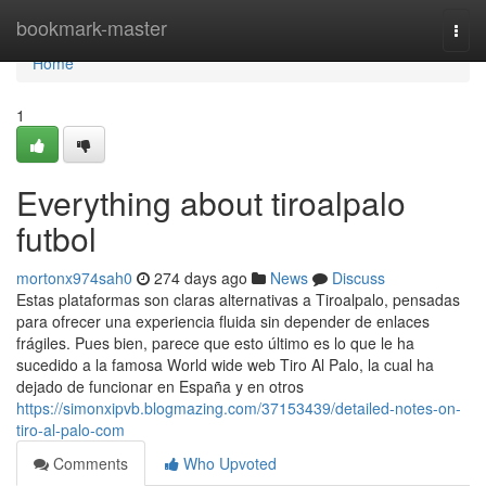
Home
bookmark-master
Togg
navi
Home
1
Everything about tiroalpalo
futbol
mortonx974sah0
274 days ago
News
Discuss
Estas plataformas son claras alternativas a Tiroalpalo, pensadas
para ofrecer una experiencia fluida sin depender de enlaces
frágiles. Pues bien, parece que esto último es lo que le ha
sucedido a la famosa World wide web Tiro Al Palo, la cual ha
dejado de funcionar en España y en otros
https://simonxipvb.blogmazing.com/37153439/detailed-notes-on-
tiro-al-palo-com
Comments
Who Upvoted