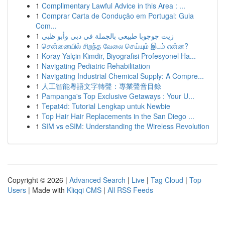
1
Complimentary Lawful Advice in this Area : ...
1
Comprar Carta de Condução em Portugal: Guia
Com...
1
زيت جوجوبا طبيعي بالجملة في دبي وأبو ظبي
1
சென்னையில் சிறந்த வேலை செய்யும் இடம் என்ன?
1
Koray Yalçin Kimdir, Biyografisi Profesyonel Ha...
1
Navigating Pediatric Rehabilitation
1
Navigating Industrial Chemical Supply: A Compre...
1
人工智能粵語文字轉聲：專業聲音目錄
1
Pampanga's Top Exclusive Getaways : Your U...
1
Tepat4d: Tutorial Lengkap untuk Newbie
1
Top Hair Hair Replacements in the San Diego ...
1
SIM vs eSIM: Understanding the Wireless Revolution
Copyright © 2026 |
Advanced Search
|
Live
|
Tag Cloud
|
Top
Users
| Made with
Kliqqi CMS
|
All RSS Feeds