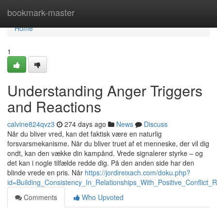
Home
bookmark-master
Home
1
Understanding Anger Triggers
and Reactions
calvine824qvz3
274 days ago
News
Discuss
Når du bliver vred, kan det faktisk være en naturlig
forsvarsmekanisme. Når du bliver truet af et menneske, der vil dig
ondt, kan den vække din kampånd. Vrede signalerer styrke – og
det kan i nogle tilfælde redde dig. På den anden side har den
blinde vrede en pris. Når
https://jordireixach.com/doku.php?
id=Building_Consistency_In_Relationships_With_Positive_Conflict_
Comments
Who Upvoted