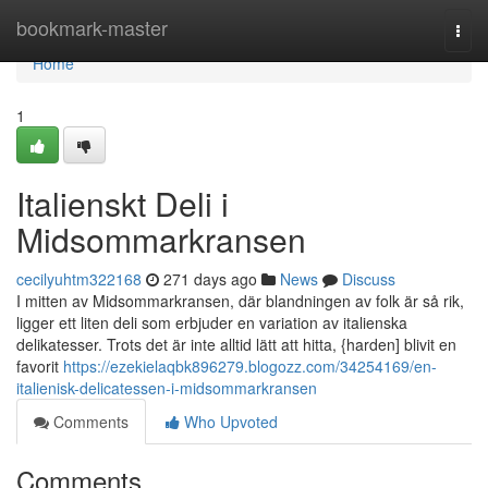
Home
bookmark-master
Togg
navi
Home
1
Italienskt Deli i
Midsommarkransen
cecilyuhtm322168
271 days ago
News
Discuss
I mitten av Midsommarkransen, där blandningen av folk är så rik,
ligger ett liten deli som erbjuder en variation av italienska
delikatesser. Trots det är inte alltid lätt att hitta, {harden] blivit en
favorit
https://ezekielaqbk896279.blogozz.com/34254169/en-
italienisk-delicatessen-i-midsommarkransen
Comments
Who Upvoted
Comments