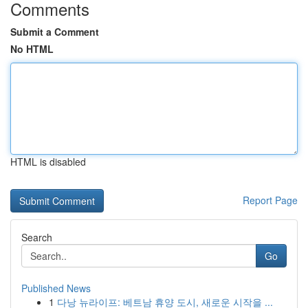
Comments
Submit a Comment
No HTML
HTML is disabled
Report Page
Search
Go
Published News
1
다낭 뉴라이프: 베트남 휴양 도시, 새로운 시작을 ...