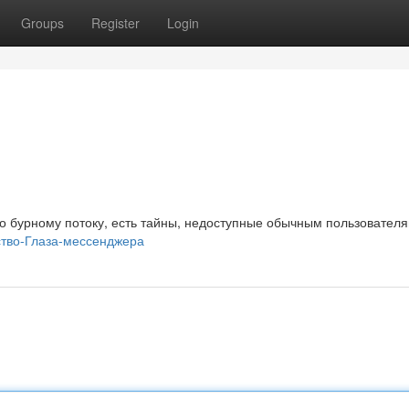
Groups
Register
Login
о бурному потоку, есть тайны, недоступные обычным пользователя
ство-Глаза-мессенджера