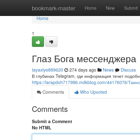
Home
bookmark-master
Home
New
Submit
Home
1
Глаз Бога мессенджера
tayaxlye889620
274 days ago
News
Discuss
В глубинах Telegram, где информация течет подобн
https://larapdoh717986.mdkblog.com/44176076/Таин
Comments
Who Upvoted
Comments
Submit a Comment
No HTML