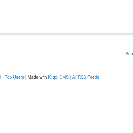
Rep
d
|
Top Users
| Made with
Kliqqi CMS
|
All RSS Feeds