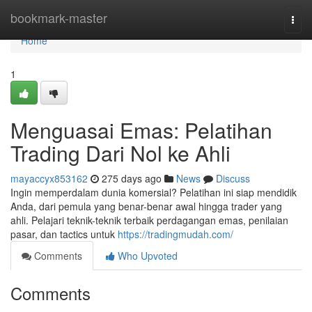
Home
bookmark-master
Togg
navi
Home
1
Menguasai Emas: Pelatihan
Trading Dari Nol ke Ahli
mayaccyx853162
275 days ago
News
Discuss
Ingin memperdalam dunia komersial? Pelatihan ini siap mendidik
Anda, dari pemula yang benar-benar awal hingga trader yang
ahli. Pelajari teknik-teknik terbaik perdagangan emas, penilaian
pasar, dan tactics untuk
https://tradingmudah.com/
Comments
Who Upvoted
Comments