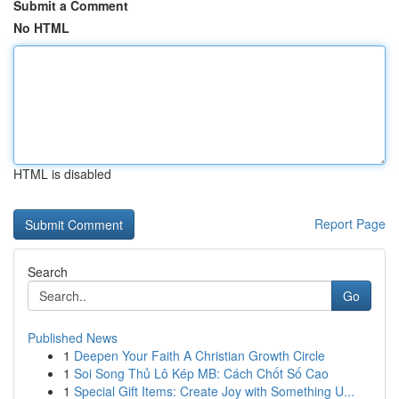
Submit a Comment
No HTML
HTML is disabled
Report Page
Search
Go
Published News
1
Deepen Your Faith A Christian Growth Circle
1
Soi Song Thủ Lô Kép MB: Cách Chốt Số Cao
1
Special Gift Items: Create Joy with Something U...