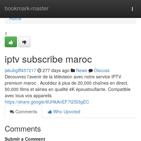
Home
bookmark-master
Togg
navi
Home
1
iptv subscribe maroc
jakubglff457217
277 days ago
News
Discuss
Découvrez l'avenir de la télévision avec notre service IPTV
premium maroc . Accédez à plus de 20,000 chaînes en direct,
50,000 films et séries en qualité 4K époustouflante. Compatible
avec tous vos appareils
https://share.google/8UHkAnEF7t2SI3gEC
Comments
Who Upvoted
Comments
Submit a Comment