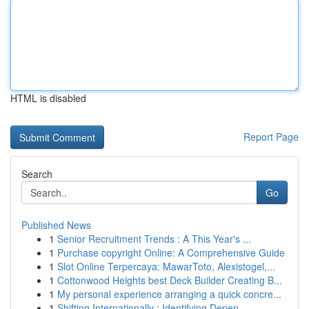
HTML is disabled
Report Page
Search
Go
Published News
1
Senior Recruitment Trends : A This Year's ...
1
Purchase copyright Online: A Comprehensive Guide
1
Slot Online Terpercaya: MawarToto, Alexistogel,...
1
Cottonwood Heights best Deck Builder Creating B...
1
My personal experience arranging a quick concre...
1
Shifting Internationally : Identifying Depen...