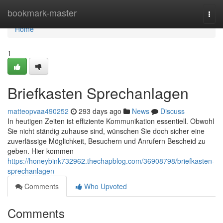
Home
bookmark-master
Togg
navi
Home
1
Briefkasten Sprechanlagen
matteopvaa490252
293 days ago
News
Discuss
In heutigen Zeiten ist effiziente Kommunikation essentiell. Obwohl
Sie nicht ständig zuhause sind, wünschen Sie doch sicher eine
zuverlässige Möglichkeit, Besuchern und Anrufern Bescheid zu
geben. Hier kommen
https://honeybink732962.thechapblog.com/36908798/briefkasten-
sprechanlagen
Comments
Who Upvoted
Comments