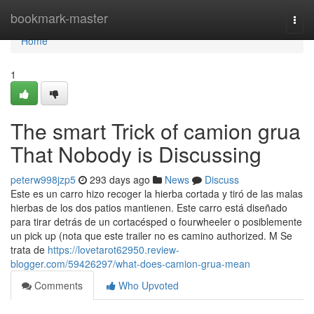
Home
bookmark-master
Togg
navi
Home
1
The smart Trick of camion grua
That Nobody is Discussing
peterw998jzp5
293 days ago
News
Discuss
Este es un carro hizo recoger la hierba cortada y tiró de las malas
hierbas de los dos patios mantienen. Este carro está diseñado
para tirar detrás de un cortacésped o fourwheeler o posiblemente
un pick up (nota que este trailer no es camino authorized. M Se
trata de
https://lovetarot62950.review-
blogger.com/59426297/what-does-camion-grua-mean
Comments
Who Upvoted