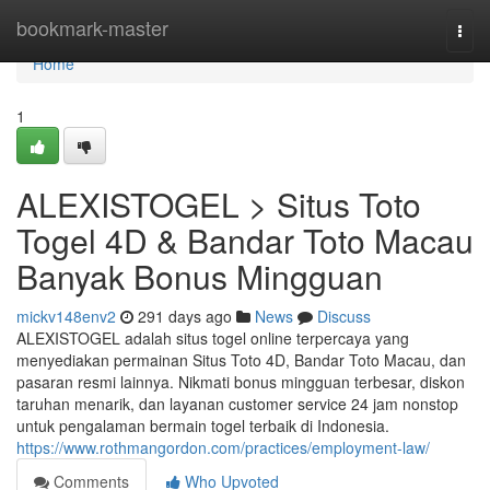
Home
bookmark-master
Togg
navi
Home
1
ALEXISTOGEL > Situs Toto
Togel 4D & Bandar Toto Macau
Banyak Bonus Mingguan
mickv148env2
291 days ago
News
Discuss
ALEXISTOGEL adalah situs togel online terpercaya yang
menyediakan permainan Situs Toto 4D, Bandar Toto Macau, dan
pasaran resmi lainnya. Nikmati bonus mingguan terbesar, diskon
taruhan menarik, dan layanan customer service 24 jam nonstop
untuk pengalaman bermain togel terbaik di Indonesia.
https://www.rothmangordon.com/practices/employment-law/
Comments
Who Upvoted