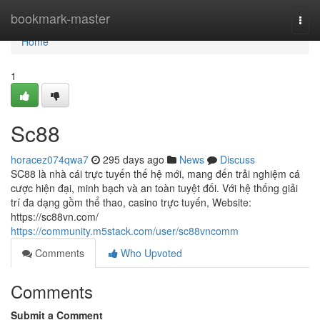
Home
bookmark-master
Togg
navi
Home
1
Sc88
horacez074qwa7
295 days ago
News
Discuss
SC88 là nhà cái trực tuyến thế hệ mới, mang đến trải nghiệm cá
cược hiện đại, minh bạch và an toàn tuyệt đối. Với hệ thống giải
trí đa dạng gồm thể thao, casino trực tuyến, Website:
https://sc88vn.com/
https://community.m5stack.com/user/sc88vncomm
Comments
Who Upvoted
Comments
Submit a Comment