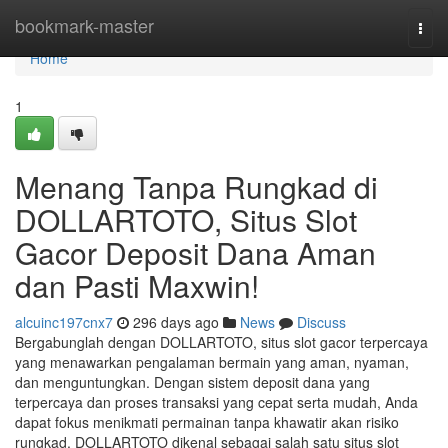
Home
bookmark-master
Togg
navi
Home
1
Menang Tanpa Rungkad di
DOLLARTOTO, Situs Slot
Gacor Deposit Dana Aman
dan Pasti Maxwin!
alcuinc197cnx7
296 days ago
News
Discuss
Bergabunglah dengan DOLLARTOTO, situs slot gacor terpercaya
yang menawarkan pengalaman bermain yang aman, nyaman,
dan menguntungkan. Dengan sistem deposit dana yang
terpercaya dan proses transaksi yang cepat serta mudah, Anda
dapat fokus menikmati permainan tanpa khawatir akan risiko
rungkad. DOLLARTOTO dikenal sebagai salah satu situs slot