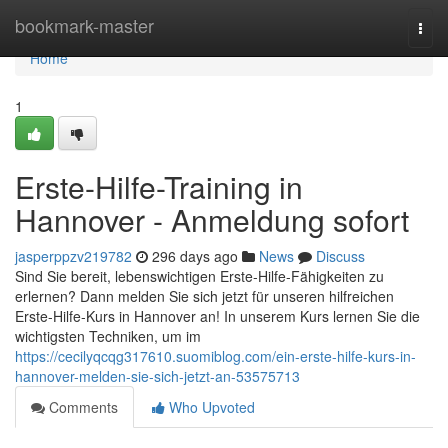
Home
bookmark-master
Togg
navi
Home
1
Erste-Hilfe-Training in
Hannover - Anmeldung sofort
jasperppzv219782
296 days ago
News
Discuss
Sind Sie bereit, lebenswichtigen Erste-Hilfe-Fähigkeiten zu
erlernen? Dann melden Sie sich jetzt für unseren hilfreichen
Erste-Hilfe-Kurs in Hannover an! In unserem Kurs lernen Sie die
wichtigsten Techniken, um im
https://cecilyqcqg317610.suomiblog.com/ein-erste-hilfe-kurs-in-
hannover-melden-sie-sich-jetzt-an-53575713
Comments
Who Upvoted