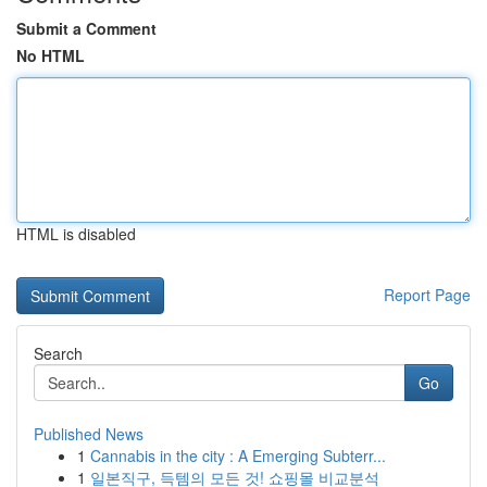
Submit a Comment
No HTML
HTML is disabled
Report Page
Search
Go
Published News
1
Cannabis in the city : A Emerging Subterr...
1
일본직구, 득템의 모든 것! 쇼핑몰 비교분석