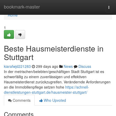
Home
bookmark-master
Togg
navi
Home
1
Beste Hausmeisterdienste in
Stuttgart
kiarafwjd221283
299 days ago
News
Discuss
In der metrischen/belebten/geschäftigen Stadt Stuttgart ist es
schwerfällig zu einem zuverlässigen und effektiven
Hausmeisterdienst zurückzugreifen. Verändernde Anforderungen
an die Immobilienpflege setzen hohe
https://schnell-
dienstleistungen-stuttgart.de/hausmeister-stuttgart/
Comments
Who Upvoted
Comments