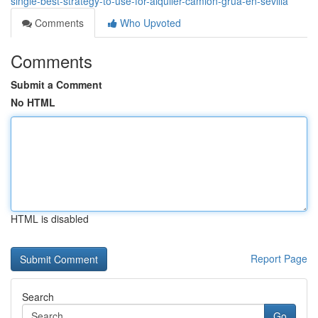
single-best-strategy-to-use-for-alquiler-camion-grua-en-sevilla
Comments
Who Upvoted
Comments
Submit a Comment
No HTML
HTML is disabled
Report Page
Search
Go