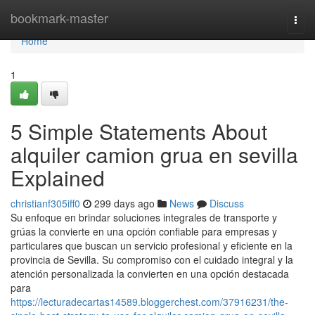
Home
bookmark-master
Togg
navi
Home
1
5 Simple Statements About
alquiler camion grua en sevilla
Explained
christianf305iff0
299 days ago
News
Discuss
Su enfoque en brindar soluciones integrales de transporte y
grúas la convierte en una opción confiable para empresas y
particulares que buscan un servicio profesional y eficiente en la
provincia de Sevilla. Su compromiso con el cuidado integral y la
atención personalizada la convierten en una opción destacada
para
https://lecturadecartas14589.bloggerchest.com/37916231/the-