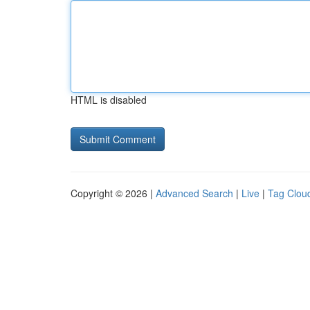
HTML is disabled
Copyright © 2026 |
Advanced Search
|
Live
|
Tag Clou