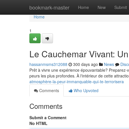
Home
bookmark-master
Home
New
Submit
Home
1
Le Cauchemar Vivant: Un
hassanmsms312088
300 days ago
News
Disc
Prêt à vivre une expérience épouvantable? Preparez-vou
peurs les plus profondes. À l'intérieur de cette attract
atmosphère-la-peur-immanquable-qui-te-terrorisera
Comments
Who Upvoted
Comments
Submit a Comment
No HTML