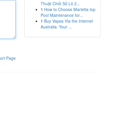
Thuật Chốt Số Lô 2...
1
How to Choose Marietta top
Pool Maintenance for...
1
Buy Vapes Via the Internet
Australia: Your ...
ort Page