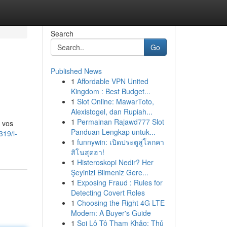
Search
Go
Published News
1
Affordable VPN United
Kingdom : Best Budget...
1
Slot Online: MawarToto,
Alexistogel, dan Rupiah...
1
Permainan Rajawd777 Slot
r vos
Panduan Lengkap untuk...
19/l-
1
funnywin: เปิดประตูสู่โลกคา
สิโนสุดฮา!
1
Histeroskopi Nedir? Her
Şeyinizi Bilmeniz Gere...
1
Exposing Fraud : Rules for
Detecting Covert Roles
1
Choosing the Right 4G LTE
Modem: A Buyer's Guide
1
Soi Lô Tô Tham Khảo: Thủ