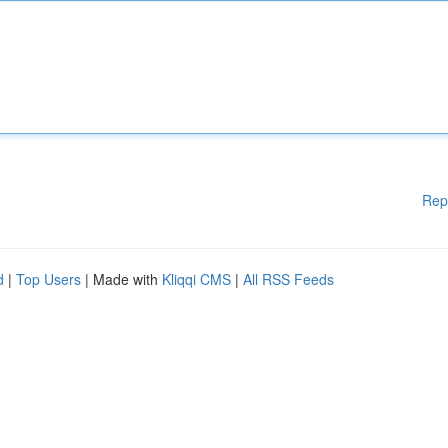
Rep
d
|
Top Users
| Made with
Kliqqi CMS
|
All RSS Feeds