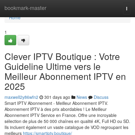
Home
bookmark-master
Togg
navi
Home
1
Clever IPTV Boutique : Votre
Guideline Ultime vers le
Meilleur Abonnement IPTV en
2025
maxwell2y86wfn2
301 days ago
News
Discuss
Smart IPTV Abonnement - Meilleur Abonnement IPTV.
Abonnement IPTV à des prix abordables ! Le Meilleur
Abonnement IPTV Service en France. Offre une incroyable
sélection de plus de 50 000 chaînes en qualité 4K, Full HD ou SD.
Ils incluent également un vaste catalogue de VOD regroupant les
meilleurs
https://smartiptv.boutique/