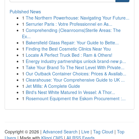
Published News
1
The Northern Powerhouse: Navigating Your Future...
1
Serrurier Paris : Votre Professionnel en As...
1
Comprehending {Cleanrooms|Sterile Areas: The
Ex...
1
Bakersfield Glass Repair: Your Guide to Bette...
1
Finding the Best Cosmetic Clinics Near You
1
Locate A Perfect Truck Bed : Ram & Others!
1
Energy industry partnerships unlock brand-new p...
1
Take Your Brand To The Next Level With Private...
1
Our Outback Container Choices: Prices & Availab...
1
Clearahouse: Your Comprehensive Guide to UK ...
1
Jet Mills: A Complete Guide
1
Bird's Nest White Matured In Vessel: A Thor...
1
Rosemount Equipment the Eskom Procurement :...
Copyright © 2026 |
Advanced Search
|
Live
|
Tag Cloud
|
Top
Users
| Made with
Kliqqi CMS
|
All RSS Feeds