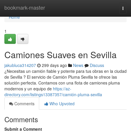
Home
bookmark-master
Togg
navi
Home
1
Camiones Suaves en Sevilla
jakubluca314207
299 days ago
News
Discuss
¿Necesitas un camión fiable y potente para tus obras en la ciudad
de Sevilla ? El servicio de Camión Pluma Sevilla te ofrece las
solución perfecta. Contamos con una flota de camiones pluma
modernos y un equipo de
https://az-
directory.com/listings13387357/camión-pluma-sevilla
Comments
Who Upvoted
Comments
Submit a Comment