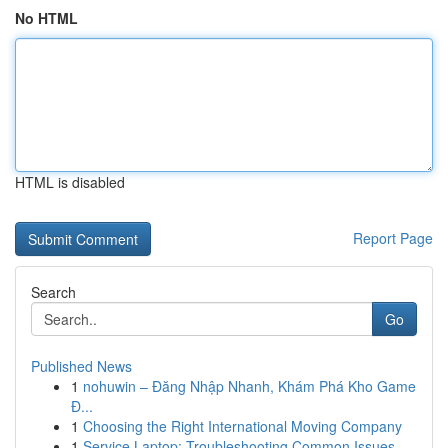
No HTML
HTML is disabled
Report Page
Search
Go
Published News
1
nohuwin – Đăng Nhập Nhanh, Khám Phá Kho Game
Đ...
1
Choosing the Right International Moving Company
1
Service Laptop: Troubleshooting Common Issues