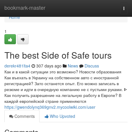
Home
bookmark-master
Togg
navi
Home
1
The best Side of Safe tours
derekr481lta4
307 days ago
News
Discuss
Как и в какой ситуации это возможно? Новости образования
Как въехать в Украину на собственном авто с иностранной
регистрацией? Зато останется опыт. Его можно записать в
резюме и идти в очередную компанию не с пустыми руками. ᐈ
Как получить разрешение на легальную работу в Европе? В
каждой европейской стране применяются
https://gwendolynq369gnv2.mycoolwiki.com/user
Comments
Who Upvoted
Comments