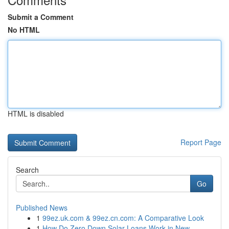
Submit a Comment
No HTML
HTML is disabled
Report Page
Search
Go
Published News
1
99ez.uk.com & 99ez.cn.com: A Comparative Look
1
How Do Zero Down Solar Loans Work in New