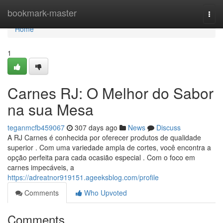
Home
bookmark-master
Togg
navi
Home
1
Carnes RJ: O Melhor do Sabor
na sua Mesa
teganmcfb459067
307 days ago
News
Discuss
A RJ Carnes é conhecida por oferecer produtos de qualidade
superior . Com uma variedade ampla de cortes, você encontra a
opção perfeita para cada ocasião especial . Com o foco em
carnes impecáveis, a
https://adreatnor919151.ageeksblog.com/profile
Comments
Who Upvoted
Comments