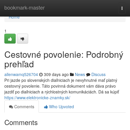
Home
bookmark-master
Togg
navi
Home
1
Cestovné povolenie: Podrobný
prehľad
allenwamq526704
309 days ago
News
Discuss
Pri jazde po slovenských diaľniciach je nevyhnutné mať platný
cestovný povolenie. Táto povinná dokument vám dáva právo
jazdiť po diaľniciach a rýchlostných komunikáciách. Dá sa kúpiť
https://www.elektronicke-znamky.sk/
Comments
Who Upvoted
Comments