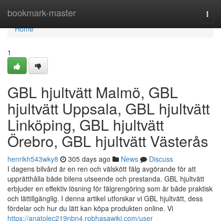
Home
bookmark-master
Togg
navi
Home
1
GBL hjultvätt Malmö, GBL
hjultvätt Uppsala, GBL hjultvätt
Linköping, GBL hjultvätt
Örebro, GBL hjultvätt Västerås
henrikh543wky8
305 days ago
News
Discuss
I dagens bilvård är en ren och välskött fälg avgörande för att
upprätthålla både bilens utseende och prestanda. GBL hjultvätt
erbjuder en effektiv lösning för fälgrengöring som är både praktisk
och lättillgänglig. I denna artikel utforskar vi GBL hjultvätt, dess
fördelar och hur du lätt kan köpa produkten online. Vi
https://anatolec219nbn4.robhasawiki.com/user