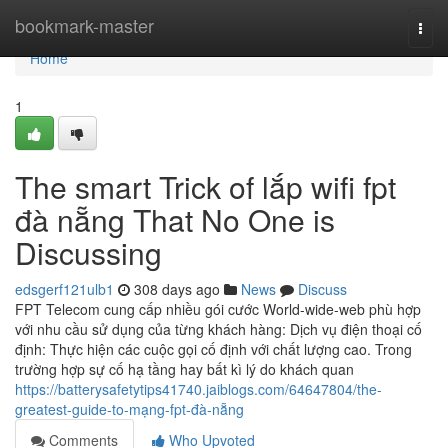
Home
bookmark-master
Togg
navi
Home
1
The smart Trick of lắp wifi fpt
đà nẵng That No One is
Discussing
edsgerf121ulb1
308 days ago
News
Discuss
FPT Telecom cung cấp nhiều gói cước World-wide-web phù hợp
với nhu cầu sử dụng của từng khách hàng: Dịch vụ điện thoại cố
định: Thực hiện các cuộc gọi cố định với chất lượng cao. Trong
trường hợp sự cố hạ tầng hay bất kì lý do khách quan
https://batterysafetytips41740.jaiblogs.com/64647804/the-
greatest-guide-to-mạng-fpt-đà-nẵng
Comments
Who Upvoted