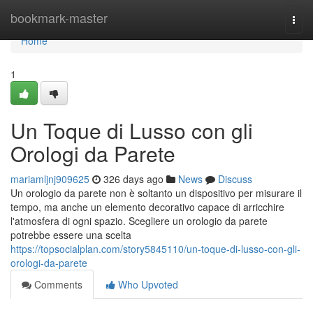
Home
bookmark-master
Togg
navi
Home
1
Un Toque di Lusso con gli
Orologi da Parete
mariamljnj909625
326 days ago
News
Discuss
Un orologio da parete non è soltanto un dispositivo per misurare il
tempo, ma anche un elemento decorativo capace di arricchire
l'atmosfera di ogni spazio. Scegliere un orologio da parete
potrebbe essere una scelta
https://topsocialplan.com/story5845110/un-toque-di-lusso-con-gli-
orologi-da-parete
Comments
Who Upvoted